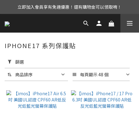
立即加入會員享有免運優惠！還有購物金可以領取唷！
UAG iPhone17 全系列 88折優惠中！
UAG iPhone17 全系列 88折優惠中！
IPHONE17 系列保護貼
套
用
篩選
篩
選
商品排序
每頁顯示 48 個
(0/20)
選
擇
型
號
iPhone17
(2)