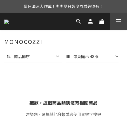
夏日清涼大作戰！炎炎夏日製冷風扇必須有！
UAG iPhone17 全系列 88折優惠中！
立即加入會員享有免運優惠！還有購物金可以領取唷！
UAG iPhone17 全系列 88折優惠中！
MONOCOZZI
商品排序
每頁顯示 48 個
抱歉，這個商品類別沒有相關商品
建議您，選擇其他分類或者使用關鍵字搜尋