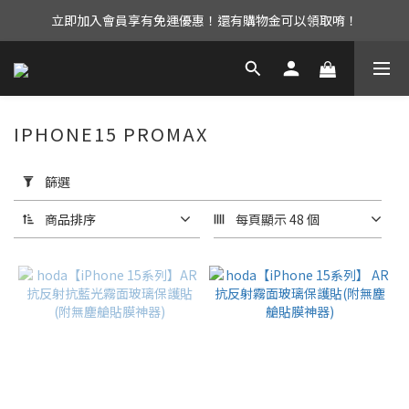
立即加入會員享有免運優惠！還有購物金可以領取唷！
UAG iPhone17 全系列 88折優惠中！
UAG iPhone17 全系列 88折優惠中！
IPHONE15 PROMAX
套
用
篩選
篩
選
商品排序
每頁顯示 48 個
(0/20)
選
擇
型
號
iPhone15
ProMax
(2)