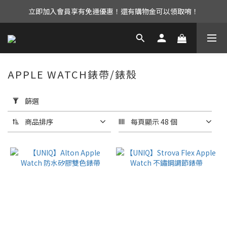
立即加入會員享有免運優惠！還有購物金可以領取唷！
UAG iPhone17 全系列 88折優惠中！
UAG iPhone17 全系列 88折優惠中！
APPLE WATCH錶帶/錶殼
套
用
篩選
篩
選
商品排序
每頁顯示 48 個
(0/20)
選
擇
型
號
Apple
Watch
保護