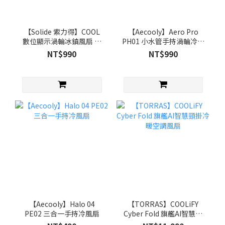
【Solide 索力得】COOL
【Aecooly】Aero Pro
數位顯示渦輪冰鎮風扇 手
PH01 小水管手持渦輪冷風
持風扇
扇
NT$990
NT$990
【Aecooly】Halo 04
【TORRAS】COOLiFY
PE02 三合一手持冷風扇
Cyber Fold 旗艦AI智慧頸
掛冷暖空調風扇