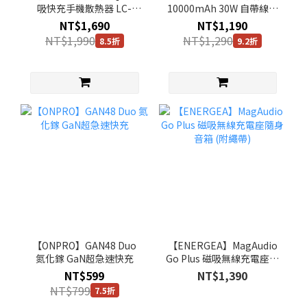
吸快充手機散熱器 LC-
10000mAh 30W 自帶線行
G10A
動電源 PB-Y61 (Wh標
NT$1,690
NT$1,190
示/CCC認證)
NT$1,990
NT$1,290
8.5折
9.2折
【ONPRO】GAN48 Duo
【ENERGEA】MagAudio
氮化鎵 GaN超急速快充
Go Plus 磁吸無線充電座隨
身音箱 (附繩帶)
NT$599
NT$1,390
NT$799
7.5折