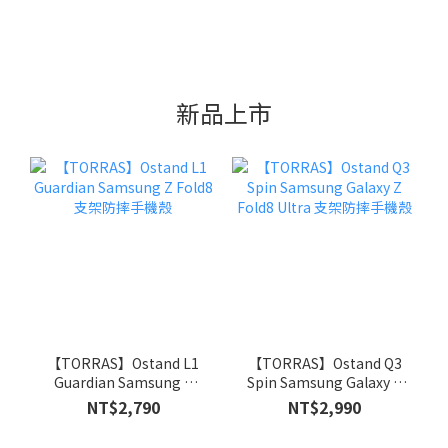
新品上市
【TORRAS】Ostand L1
【TORRAS】Ostand Q3
Guardian Samsung Z
Spin Samsung Galaxy Z
Fold8 支架防摔手機殼
Fold8 Ultra 支架防摔手機
NT$2,790
NT$2,990
殼