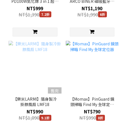
PD100W氮化鎵 3 in 1 超急
ARCO BINER 磁吸藍牙手
速快充
機助拍器
NT$999
NT$1,190
NT$1,390
NT$1,990
7.2折
6折
售完
【樂米LARMI】隨身製冷
【Momax】PinGuard 鏡
掛脖風扇 LMF18
頭掃瞄 Find My 全球定位
器
NT$990
NT$790
NT$1,090
NT$990
9.1折
8折