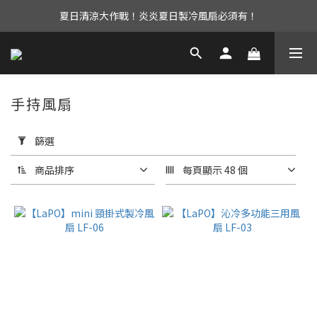
夏日清涼大作戰！炎炎夏日製冷風扇必須有！
UAG iPhone17 全系列 88折優惠中！
立即加入會員享有免運優惠！還有購物金可以領取唷！
UAG iPhone17 全系列 88折優惠中！
手持風扇
套
用
篩選
篩
選
商品排序
每頁顯示 48 個
(0/20)
選
擇
型
號
手
持
風