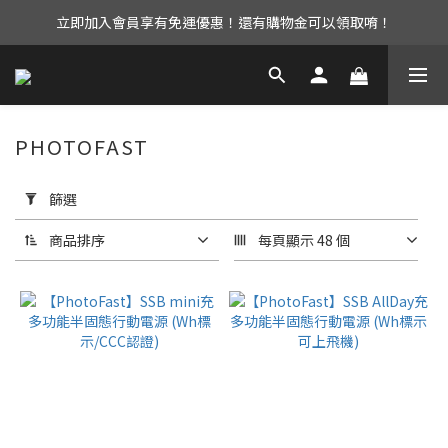
立即加入會員享有免運優惠！還有購物金可以領取唷！
UAG iPhone17 全系列 88折優惠中！
UAG iPhone17 全系列 88折優惠中！
PHOTOFAST
套
用
篩選
篩
選
商品排序
每頁顯示 48 個
(0/20)
品
牌
PhotoFast
(4)