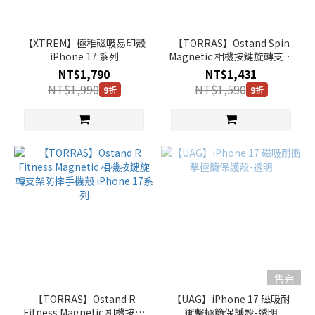
iPhone
Air (9)
【XTREM】極稚磁吸易印殼
【TORRAS】Ostand Spin
iPhone17
iPhone 17 系列
Magnetic 相機按鍵旋轉支架
Pro (6)
防摔手機殼 iPhone 17系列
NT$1,790
NT$1,431
iPhone17
NT$1,990
NT$1,590
9折
9折
ProMax
(6)
品
牌
UAG
(13)
TORRAS
(3)
Solide
售完
(2)
【TORRAS】Ostand R
【UAG】iPhone 17 磁吸耐
UNIQ
Fitness Magnetic 相機按鍵
衝擊極簡保護殼-透明