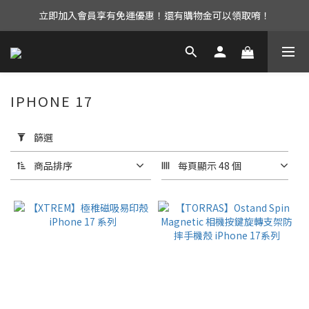
立即加入會員享有免運優惠！還有購物金可以領取唷！
UAG iPhone17 全系列 88折優惠中！
UAG iPhone17 全系列 88折優惠中！
IPHONE 17
套
用
篩選
篩
選
商品排序
每頁顯示 48 個
(0/20)
選
擇
型
號
iPhone17
(22)