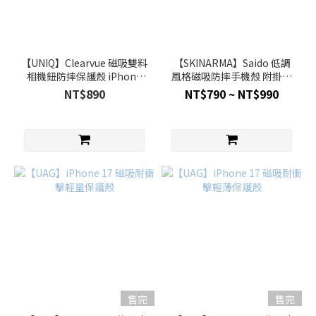
【UNIQ】Clearvue 磁吸雙料
【SKINARMA】Saido 低調
相機鈕防摔保護殼 iPhone
風格磁吸防摔手機殼 附掛繩
17 / Air
環 iPhone 17 / Air
NT$890
NT$790 ~ NT$990
售完
售完