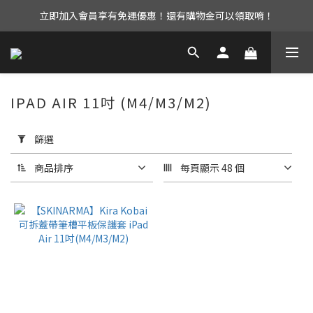
立即加入會員享有免運優惠！還有購物金可以領取唷！
UAG iPhone17 全系列 88折優惠中！
UAG iPhone17 全系列 88折優惠中！
IPAD AIR 11吋 (M4/M3/M2)
套
用
篩選
篩
選
商品排序
每頁顯示 48 個
(0/20)
選
擇
型
號
iPad Air
11吋
(M3/M2)