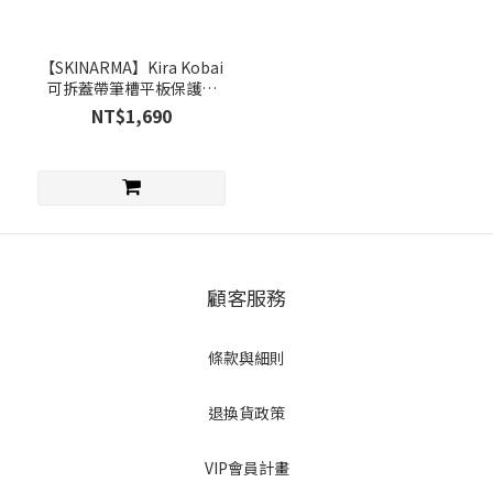
(1)
品
【SKINARMA】Kira Kobai
可拆蓋帶筆槽平板保護套
牌
iPad Air 11吋(M4/M3/M2)
NT$1,690
SKINARMA
(1)
顧客服務
條款與細則
退換貨政策
VIP會員計畫