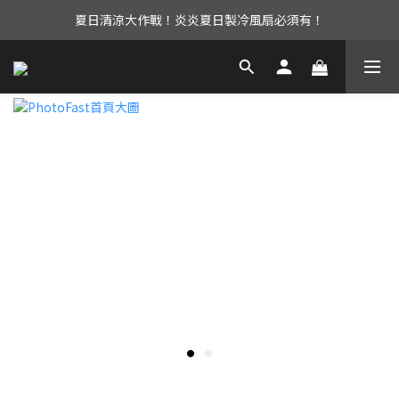
夏日清涼大作戰！炎炎夏日製冷風扇必須有！
UAG iPhone17 全系列 88折優惠中！
立即加入會員享有免運優惠！還有購物金可以領取唷！
UAG iPhone17 全系列 88折優惠中！