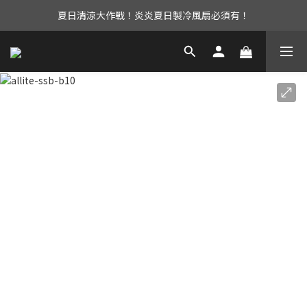
夏日清涼大作戰！炎炎夏日製冷風扇必須有！
UAG iPhone17 全系列 88折優惠中！
立即加入會員享有免運優惠！還有購物金可以領取唷！
UAG iPhone17 全系列 88折優惠中！