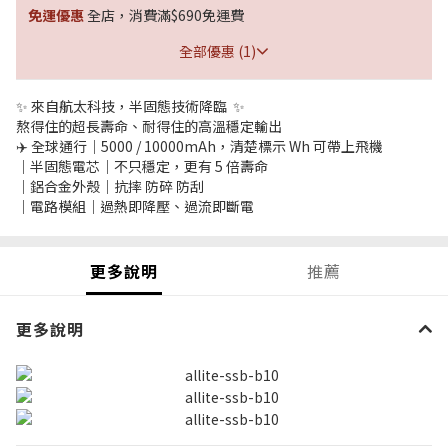
免運優惠
全店，消費滿$690免運費
全部優惠 (1)
✨ 來自航太科技，半固態技術降臨 ​ ✨
熬得住的超長壽命、耐得住的高溫穩定輸出
​✈️ 全球通行｜5000 / 10000mAh，清楚標示 Wh 可帶上飛機
｜半固態電芯｜不只穩定，更有 5 倍壽命
｜鋁合金外殼｜抗摔 防碎 防刮
｜電路模組｜過熱即降壓、過流即斷電
更多說明
推薦
更多說明