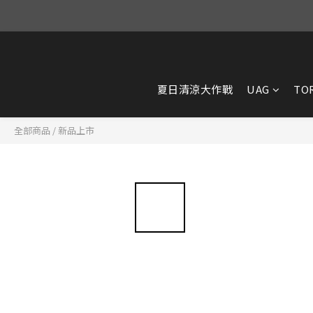
夏日清涼大作戰
UAG
TO
全部商品
/
新品上市