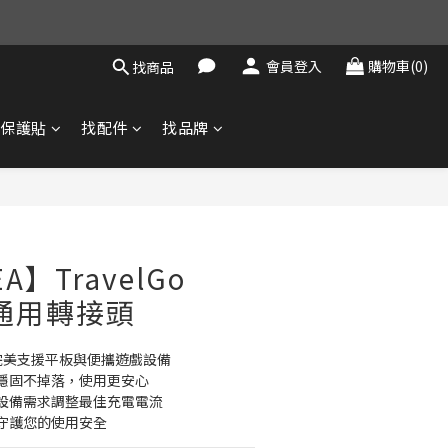
會員登入
購物車(0)
找商品
找保護貼
找配件
找品牌
立即購買
A】TravelGo
行通用轉接頭
，完美支援平板與便攜遊戲設備
插頭穩固不掉落，使用更安心
設備需求調整最佳充電電流
守護您的使用安全