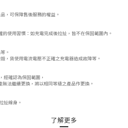
的產品，可保障售後服務的權益。
確的使用習慣：如充電完成後拉扯，皆
不
在保固範圍內。
品等。
損毀，貨使用電流電壓不正確之充電器造成故障等。
，
經確認為保固範圍
，
產無法繼續更換
，
將以相同等級之產品作更換。
拉扯線身。
了解更多