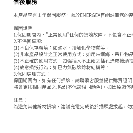
售後服務
本產品享有１年保固服務，需於ENERGEA官網註冊您
保固說明
1.保固期間內
，
"正常使用"任何的損壞故障
，
不包含不正
2.不保固事項:
(1)不良保存環境
：
如泡水、接觸化學物質等。
(2)非本產品設計之正常使用方式
：
如用來綑綁、吊掛物
(3)不正確的使用方式
：
如強插入不正確之插孔造成接頭
(4)故意損毀行為
：
如已力氣破壞線材結構等。
3.保固處理方式
：
保固期間內
，
如有任何損壞，請聯繫客服並提供購買證明
將會更換相同產品之堪品(不保證相同顏色)
，
如因原廠停
注意
：
為避免其他線材損壞，建議充電完成後於插頭處拔起
，
勿