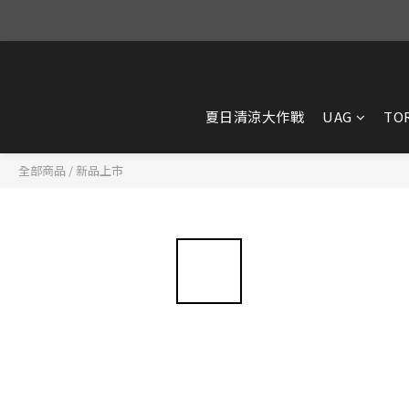
夏日清涼大作戰
UAG
TO
全部商品
/
新品上市