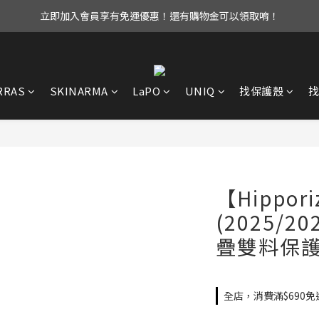
立即加入會員享有免運優惠！還有購物金可以領取唷！
UAG iPhone17 全系列 88折優惠中！
UAG iPhone17 全系列 88折優惠中！
RRAS
SKINARMA
LaPO
UNIQ
找保護殼
【Hippori
(2025/2
疊雙料保
全店，消費滿$690免