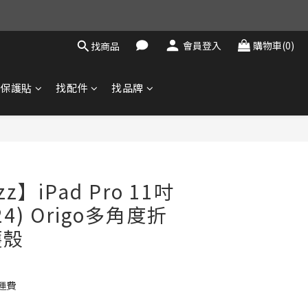
會員登入
購物車(0)
找商品
找保護貼
找配件
找品牌
立即購買
zz】iPad Pro 11吋
024) Origo多角度折
護殼
運費