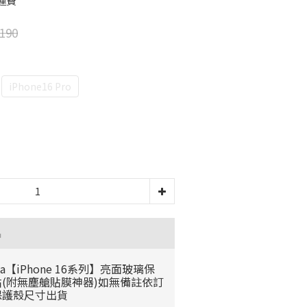
運費
190
iPhone16 Pro
品
da【iPhone 16系列】亮面玻璃保
貼(附無塵艙貼膜神器)如無備註依訂
保護殼尺寸出貨