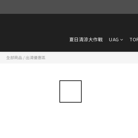
夏日清涼大作戰
UAG
TO
全部商品
/
出清優惠區