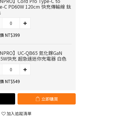
PRO】Cord Pro Type-C to
pe-C PD60W 120cm 快充傳輸線 鈦
色
 NT$399
NPRO】UC-QB65 氮化鎵GaN
65W快充 超急速迷你充電器 白色
 NT$549
立即購買
加入追蹤清單