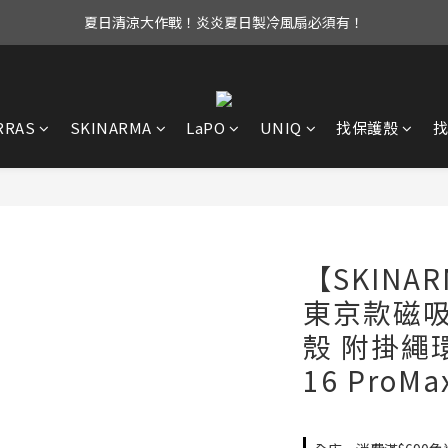
夏日清涼大作戰！炎炎夏日製冷風扇必須有！
UAG iPhone17 全系列 88折優惠中！
立即加入會員享有免運優惠！還有購物金可以領取唷！
UAG iPhone17 全系列 88折優惠中！
RRAS
SKINARMA
LaPO
UNIQ
找保護殼
【SKINAR
東京款磁
殼 附掛繩環 i
16 ProMa