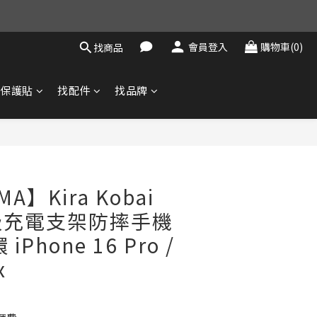
會員登入
購物車(0)
找商品
找保護貼
找配件
找品牌
立即購買
MA】Kira Kobai
吸充電支架防摔手機
Phone 16 Pro /
x