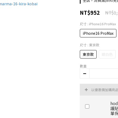
全店，消費滿$690免
NT$952
NT$1,
尺寸
: iPhone16 ProMax
iPhone16 ProMax
尺寸
: 東京款
東京款
銀白色
數量
以優惠價加購商
ho
護
單