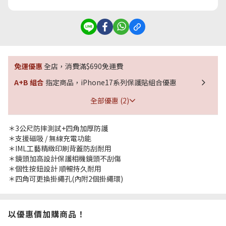
免運優惠
全店，消費滿$690免運費
A+B 組合
指定商品，iPhone17系列保護貼組合優惠
全部優惠 (2)
＊3公尺防摔測試+四角加厚防護
＊支援磁吸 / 無線充電功能
＊IML工藝精緻印刷背蓋防刮耐用
＊鏡頭加高設計保護相機鏡頭不刮傷
＊個性按鈕設計 順暢持久耐用
＊四角可更換掛繩孔(內附2個掛繩環)
以優惠價加購商品！