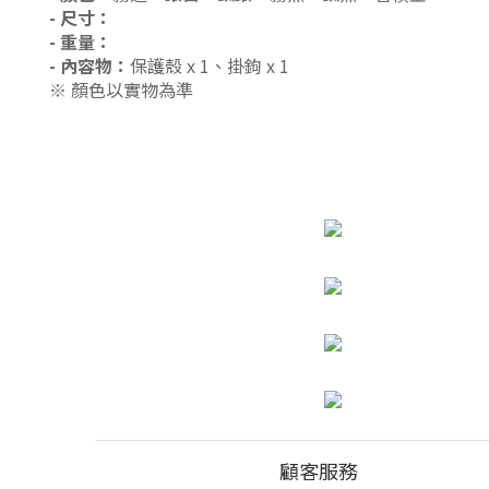
- 尺寸：
- 重量：
- 內容物：
保護殼
x 1、掛鉤 x 1
※ 顏色以實物為準
顧客服務