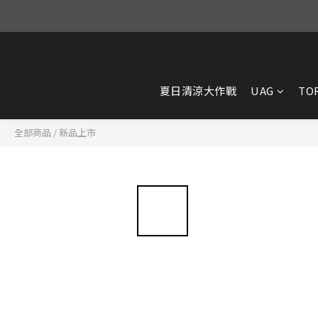
夏日清涼大作戰
UAG
TO
全部商品
/
新品上市