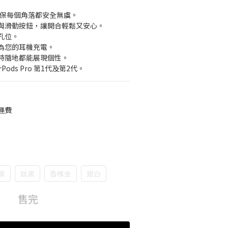
：確保每個角落都安全無虞。
與滑動按鈕，讓開合輕鬆又安心。
孔位。
為您的耳機充電。
時隨地都能展現個性。
Pods Pro 第1代及第2代。
運費
黑
鈦黑
香檳金
銀白
售完