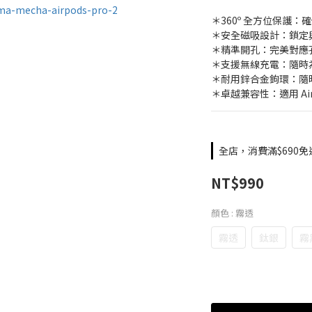
＊360º 全方位保護
＊安全磁吸設計：鎖定
＊精準開孔：完美對應
＊支援無線充電：隨時
＊耐用鋅合金鉤環：隨
＊卓越兼容性：適用 Air
全店，消費滿$690免
NT$990
顏色
: 霧透
霧透
鈦銀
霧