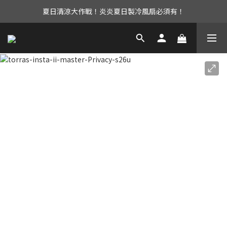
夏日清涼大作戰！炎炎夏日製冷風扇必須有！
UAG iPhone17 全系列 88折優惠中！
立即加入會員享有免運優惠！還有購物金可以領取唷！
UAG iPhone17 全系列 88折優惠中！