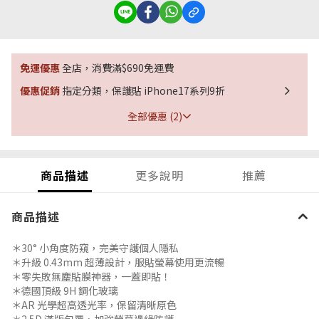
免運優惠
全店，消費滿$690免運費
優惠促銷
指定分類，保護貼 iPhone17系列9折
全部優惠 (2)
商品描述
更多說明
推薦
商品描述
＊
30° 小角度防窺，完美守護個人隱私
＊
升級 0.43mm 超薄設計，服貼螢幕使用更流暢
＊
零失敗無塵貼膜神器，一蓋即貼！
＊
德國頂級 9H 鋼化玻璃
＊
AR 光學超高透光率，保留清晰原色
＊
2.5D 滿版包覆，加強螢幕邊緣防護