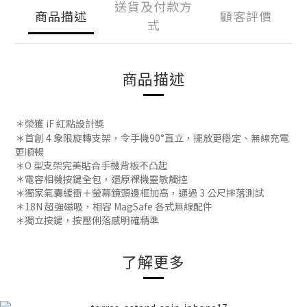
送貨及付款方
商品描述
顧客評價
式
商品描述
＊榮獲 iF 紅點設計獎
＊
首創 4 象限旋轉支架，令手機90°直立，擺放更穩定、無線充電
更順暢
＊
O 型支架完美貼合手機背板不凸起
＊
電容相機按鍵全包，還原裸機靈敏觸控
＊
獨家氣囊緩衝＋螢幕鏡頭邊框加高，通過 3 公尺摔落測試
＊
18N 超強磁吸，相容 MagSafe 各式無線配件
＊
獨立按鍵，按壓俐落感明確精準
了解更多