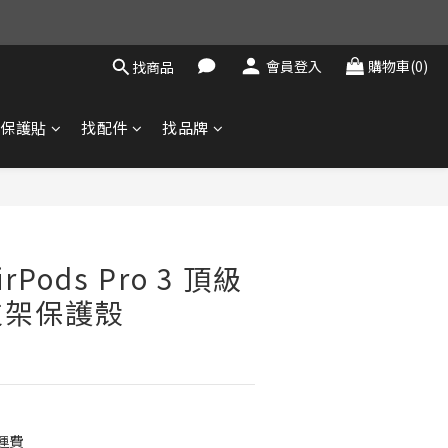
會員登入
購物車(0)
找商品
找保護貼
找配件
找品牌
立即購買
rPods Pro 3 頂級
支架保護殼
運費