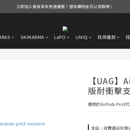
立即加入會員享有免運優惠！還有購物金可以領取唷！
UAG iPhone17 全系列 88折優惠中！
UAG iPhone17 全系列 88折優惠中！
RRAS
SKINARMA
LaPO
UNIQ
找保護殼
【UAG】Ai
版耐衝擊
適用於AirPods Pro3代
全店，消費滿$690免