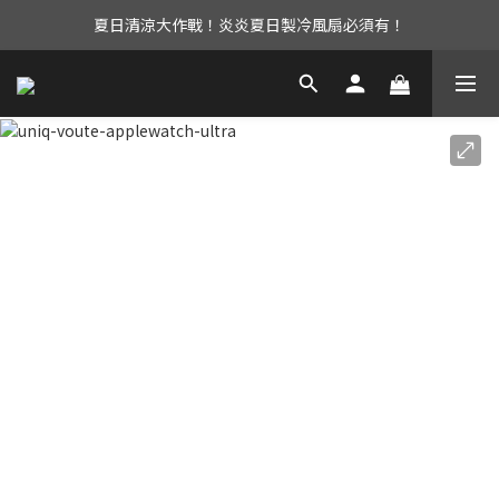
夏日清涼大作戰！炎炎夏日製冷風扇必須有！
UAG iPhone17 全系列 88折優惠中！
立即加入會員享有免運優惠！還有購物金可以領取唷！
UAG iPhone17 全系列 88折優惠中！