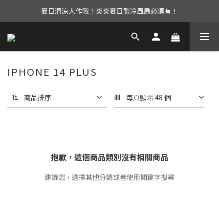
夏日清涼大作戰！炎炎夏日製冷風扇必須有！
UAG iPhone17 全系列 88折優惠中！
立即加入會員享有免運優惠！還有購物金可以領取唷！
UAG iPhone17 全系列 88折優惠中！
IPHONE 14 PLUS
商品排序
每頁顯示 48 個
抱歉，這個商品類別沒有相關商品
建議您，選擇其他分類或者使用關鍵字搜尋