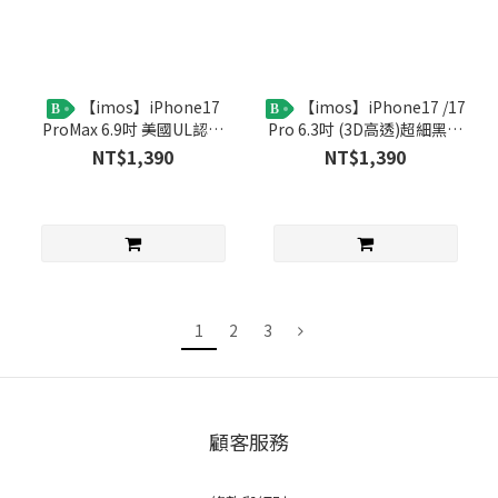
【imos】iPhone17
【imos】iPhone17 /17
B
B
ProMax 6.9吋 美國UL認證
Pro 6.3吋 (3D高透)超細黑邊
RPF80低藍光螢幕保護貼
康寧玻璃貼 (AGbc)
NT$1,390
NT$1,390
1
2
3
顧客服務