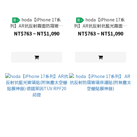
hoda【iPhone 17系
hoda【iPhone 17系
B
B
列】AR抗反射霧面防窺玻璃
列】AR抗反射抗藍光霧面玻
保護貼(附無塵太空艙貼膜神
璃保護貼(附無塵太空艙貼膜
NT$763 ~ NT$1,090
NT$763 ~ NT$1,090
器)
神器) 德國萊因TÜV RPF20認
證